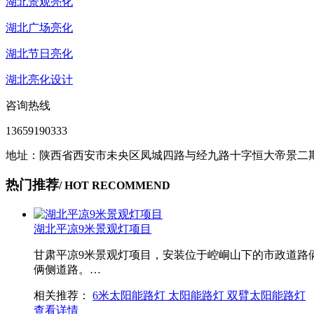
湖北景观亮化
湖北广场亮化
湖北节日亮化
湖北亮化设计
咨询热线
13659190333
地址：陕西省西安市未央区凤城四路与经九路十字恒大帝景二期商
热门推荐
/ HOT RECOMMEND
湖北平凉9米景观灯项目
甘肃平凉9米景观灯项目，安装位于崆峒山下的市政道路俩侧
俩侧道路。…
相关推荐：
6米太阳能路灯
太阳能路灯
双臂太阳能路灯
查看详情