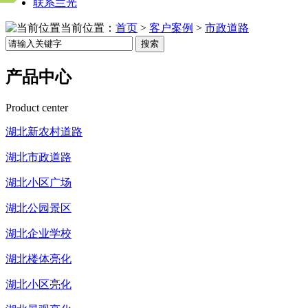
联系兰光
当前位置：
首页
>
客户案例
>
市政道路
搜索
产品中心
Product center
湖北新农村道路
湖北市政道路
湖北小区广场
湖北公园景区
湖北企业学校
湖北楼体亮化
湖北小区亮化