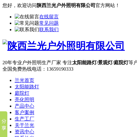
您好，欢迎访问
陕西兰光户外照明有限公司
官方网站！
在线留言
常见问题
联系我们
20年专业户外照明生产厂家
专注
太阳能路灯/景观灯/庭院灯
等
全国免费热线电话：
13659190333
兰光首页
太阳能路灯
庭院灯
亮化照明
产品中心
客户案例
生产工厂
关于兰光
资讯中心