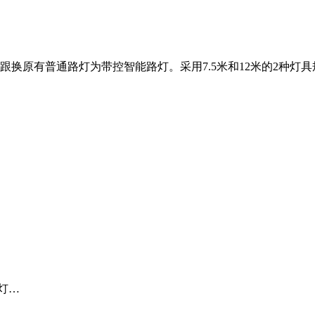
换原有普通路灯为带控智能路灯。采用7.5米和12米的2种灯
亮灯…