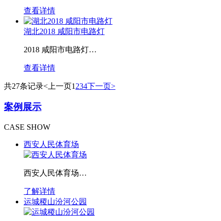
查看详情
湖北2018 咸阳市电路灯
2018 咸阳市电路灯…
查看详情
共27条记录
<上一页
1
2
3
4
下一页>
案例展示
CASE SHOW
西安人民体育场
西安人民体育场…
了解详情
运城稷山汾河公园