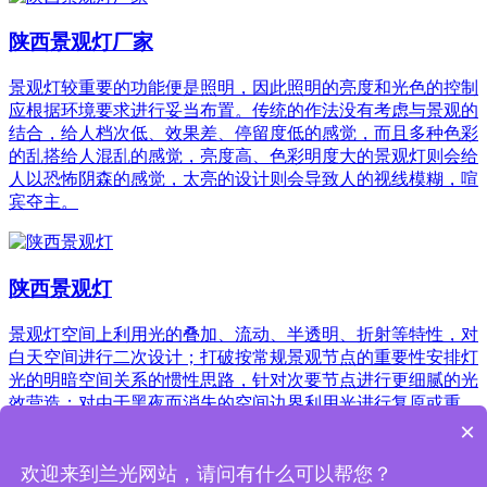
陕西景观灯厂家
景观灯较重要的功能便是照明，因此照明的亮度和光色的控制
应根据环境要求进行妥当布置。传统的作法没有考虑与景观的
结合，给人档次低、效果差、停留度低的感觉，而且多种色彩
的乱搭给人混乱的感觉，亮度高、色彩明度大的景观灯则会给
人以恐怖阴森的感觉，太亮的设计则会导致人的视线模糊，喧
宾夺主。
陕西景观灯
景观灯空间上利用光的叠加、流动、半透明、折射等特性，对
白天空间进行二次设计；打破按常规景观节点的重要性安排灯
光的明暗空间关系的惯性思路，针对次要节点进行更细腻的光
效营造；对由于黑夜而消失的空间边界利用光进行复原或重
建，让夜景空间也有秩序。
×
共10条记录
<上一页
1
下一页>
欢迎来到兰光网站，请问有什么可以帮您？