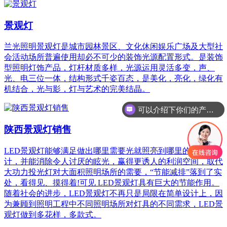
景观灯
兰光照明景观灯是城市园林景区、文化休闲娱乐广场及大型社
会活动场所普遍使用却必不可少的装饰光源配置形式。是装饰
型照明灯饰产品，灯杆材质多样，光源运用灵活多变，声、
光、电三位一体，结构形式千姿百态，是美化，亮化，绿化有
机结合，光与影，灯与艺术的完美结晶。
可以介绍下你们的产品么
陕西景观灯销售
LED景观灯能够满足做出哪里需要光就照亮到哪里的照明设
计，并能消除令人讨厌的眩光，赢得更诱人的利润空间，取代
大功力投光灯对大面积照明场所的需要，“节能减排”落到了实
处，看得见、摸得着!可见 LED景观灯具有巨大的节能作用。
随着社会的进步，LED景观灯不再只是局限在简单设计上，因
为兼顾到照明工程中不同照明场所对灯具的不同需求，LED景
观灯做到多花样，多款式。