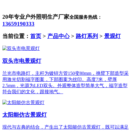
20年专业户外照明生产厂家
全国服务热线：
13659190333
当前位置：
首页
>
产品中心
>
路灯系列
>
景观灯
双头市电景观灯
兰光市电路灯，主杆为镀锌方管150变80mm，挑臂下部造型采
用激光切割福字图案，下部图案为丝印。高度7米，壁厚
2.5mm，光源为LED双头。外观整体造型简单大气，福字造型
符合我们的文化，跟接地气。
太阳能仿古景观灯
现代与古典的结合，产生出了太阳能仿古景观灯，既可以满足