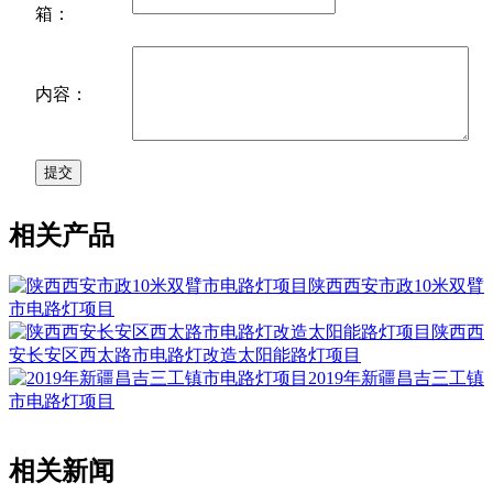
箱：
内容：
相关产品
陕西西安市政10米双臂
市电路灯项目
陕西西
安长安区西太路市电路灯改造太阳能路灯项目
2019年新疆昌吉三工镇
市电路灯项目
相关新闻